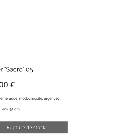
er "Sacré" 05
Prix
00 €
n émeraude, rhodochrosite, argent et
: env. 45 cm
Rupture de stock