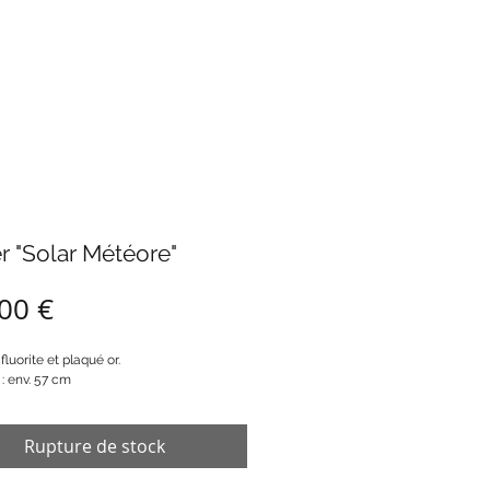
er "Solar Météore"
Prix
00 €
 fluorite et plaqué or.
: env. 57 cm
Rupture de stock