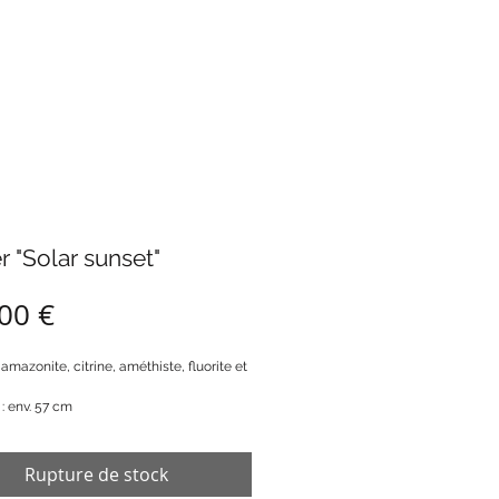
r "Solar sunset"
Prix
00 €
 amazonite, citrine, améthiste, fluorite et
: env. 57 cm
Rupture de stock