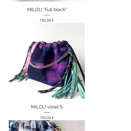
MILOU "Full black"
Prix
160,00 €
MILOU violet S
Prix
160,00 €