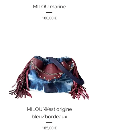
MILOU marine
Prix
160,00 €
MILOU West origine
bleu/bordeaux
Prix
185,00 €